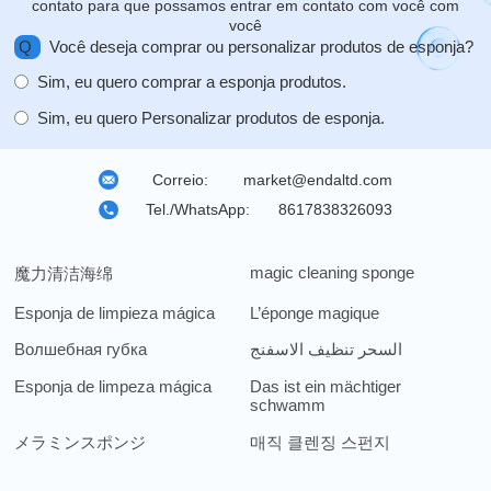
contato para que possamos entrar em contato com você com
você
Q
Você deseja comprar ou personalizar produtos de esponja?
Sim, eu quero comprar a esponja produtos.
Sim, eu quero Personalizar produtos de esponja.
Correio:
market@endaltd.com
Tel./WhatsApp:
8617838326093
magic cleaning sponge
魔力清洁海绵
Esponja de limpieza mágica
L’éponge magique
Волшебная губка
السحر تنظيف الاسفنج
Esponja de limpeza mágica
Das ist ein mächtiger
schwamm
メラミンスポンジ
매직 클렌징 스펀지