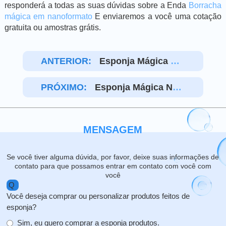
responderá a todas as suas dúvidas sobre a Enda
Borracha
mágica em nanoformato
E enviaremos a você uma cotação
gratuita ou amostras grátis.
ANTERIOR:
Esponja Mágica Par
A Limpeza Em Massa:
Fornecedor De Espo
PRÓXIMO:
Esponja Mágica Nan
Njas De Melamina Na
O
China
MENSAGEM
Se você tiver alguma dúvida, por favor, deixe suas informações de
contato para que possamos entrar em contato com você com
você
Q
Você deseja comprar ou personalizar produtos feitos de
esponja?
Sim, eu quero comprar a esponja produtos.