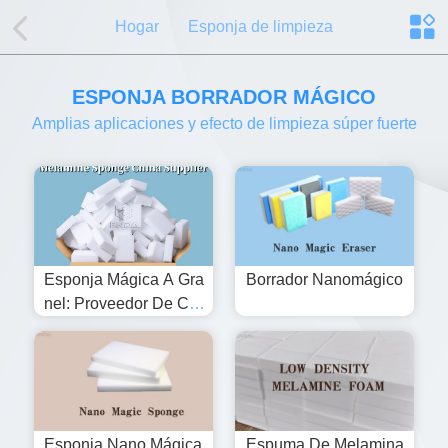
Hogar
Esponja de limpieza
ESPONJA BORRADOR MÁGICO
Amplias aplicaciones y efecto de limpieza súper fuerte
Esponja Mágica A Gra
Borrador Nanomágico
Nel: Proveedor De Chin
A De Esponja De Mela
Mina
Esponja Nano Mágica
Espuma De Melamina