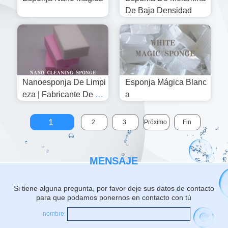
De Baja Densidad
Nanoesponja De Limpi
Esponja Mágica Blanc
Eza | Fabricante De Es
A
Ponjas Mágicas De Mel
Amina Personalizadas
1
2
3
Próximo
Fin
Y Al Por Mayor
MENSAJE
Si tiene alguna pregunta, por favor deje sus datos de contacto
para que podamos ponernos en contacto con tú
nombre: