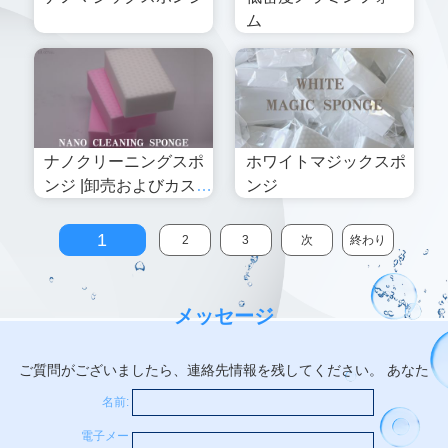
ム
ナノクリーニングスポ
ホワイトマジックスポ
ンジ |卸売およびカスタ
ンジ
ムメラミンマジックス
ポンジメーカー
1
2
3
次
終わり
メッセージ
ご質問がございましたら、連絡先情報を残してください。 あなた
名前:
電子メー