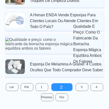
Truques De Limpeza Diários
A Henan ENDA Vende Esponjas Para
Clientes Locais Ou Atende Clientes Em
Qualidade E
Todo O País?
Preço: Como O
Fabricante Da
Borracha
Esponja Mágica
Equilibra Ambos
Os Fatores
Esponja De Melamina A Granel: 4 Custos
Ocultos Que Todo Comprador Deve Saber
2
Lar
Pré
1
3
4
Próximo
Fim