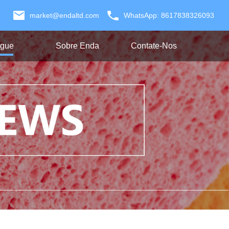
market@endaltd.com
WhatsApp: 8617838326093
ogue
Sobre Enda
Contate-Nos