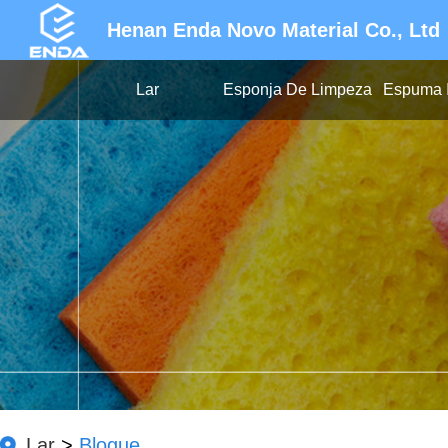
Henan Enda Novo Material Co., Ltd
Lar
Esponja De Limpeza
Espuma I
Lar
>
Blogue