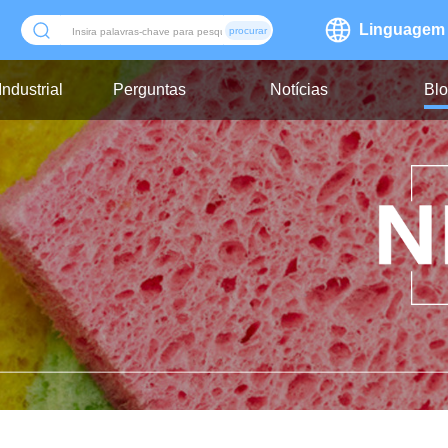
Linguagem
procurar
ndustrial
Perguntas
Notícias
Bl
Frequentes