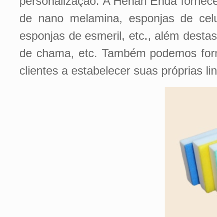
personalização. A Henan Enda fornece
de nano melamina, esponjas de celu
esponjas de esmeril, etc., além dest
de chama, etc. Também podemos forne
clientes a estabelecer suas próprias li