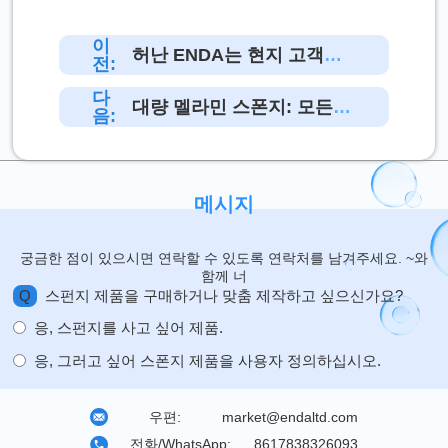
이
허난 ENDA는 현지 고객에
전:
게 스펀지를 판매하거나 전국
다
고객에게 서비스를 제공합니
대량 멜라민 스폰지: 모든
음:
까?
구매자가 알아야 할 4가지 숨
겨진 비용
메시지
궁금한 점이 있으시면 연락할 수 있도록 연락처를 남겨주세요. ~와
함께 너
Q
스펀지 제품을 구매하거나 맞춤 제작하고 싶으신가요?
응, 스펀지를 사고 싶어 제품.
응, 그러고 싶어 스폰지 제품을 사용자 정의하십시오.
우편:
market@endaltd.com
전화/WhatsApp:
8617838326093