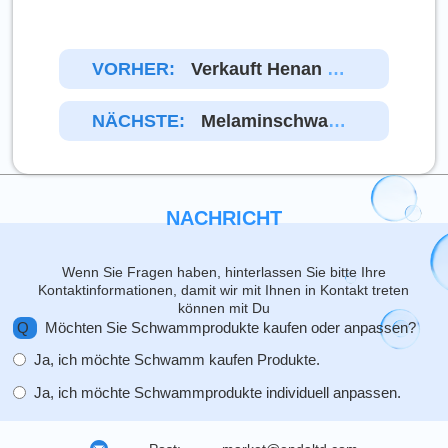
VORHER:
Verkauft Henan EN
DA Schwämme An L
Okale Kunden Oder
NÄCHSTE:
Melaminschwam
Bedient Es Landesw
M In Großen Menge
Eite Kunden?
N: 4 Versteckte Kos
Ten, Die Jeder Käuf
Er Kennen Sollte
NACHRICHT
Wenn Sie Fragen haben, hinterlassen Sie bitte Ihre
Kontaktinformationen, damit wir mit Ihnen in Kontakt treten
können mit Du
Q
Möchten Sie Schwammprodukte kaufen oder anpassen?
Ja, ich möchte Schwamm kaufen Produkte.
Ja, ich möchte Schwammprodukte individuell anpassen.