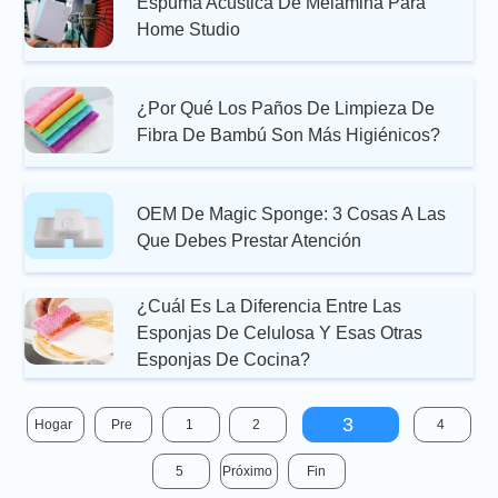
Espuma Acústica De Melamina Para
Home Studio
¿Por Qué Los Paños De Limpieza De
Fibra De Bambú Son Más Higiénicos?
OEM De Magic Sponge: 3 Cosas A Las
Que Debes Prestar Atención
¿Cuál Es La Diferencia Entre Las
Esponjas De Celulosa Y Esas Otras
Esponjas De Cocina?
3
Hogar
Pre
1
2
4
5
Próximo
Fin