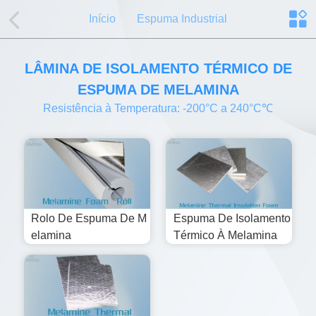
Início
Espuma Industrial
LÂMINA DE ISOLAMENTO TÉRMICO DE
ESPUMA DE MELAMINA
Resistência à Temperatura: -200°C a 240°C℃
Rolo De Espuma De M
Espuma De Isolamento
Elamina
Térmico À Melamina