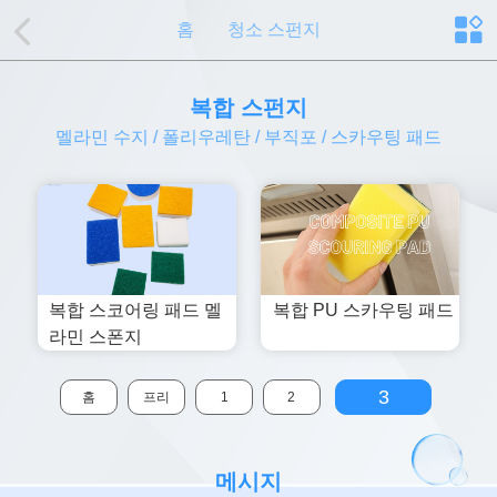
홈
청소 스펀지
복합 스펀지
멜라민 수지 / 폴리우레탄 / 부직포 / 스카우팅 패드
복합 스코어링 패드 멜
복합 PU 스카우팅 패드
라민 스폰지
3
홈
프리
1
2
메시지