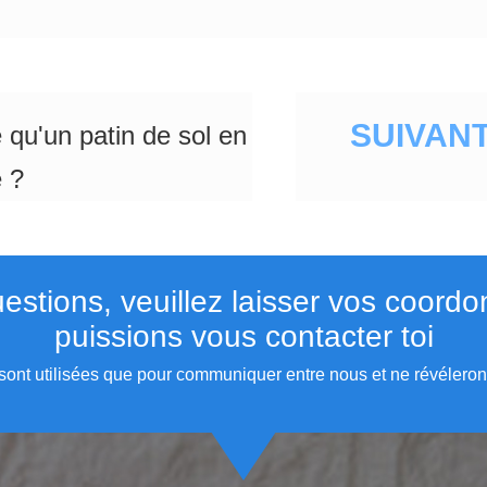
SUIVANT
 qu'un patin de sol en
 ?
estions, veuillez laisser vos coord
puissions vous contacter toi
sont utilisées que pour communiquer entre nous et ne révéleront