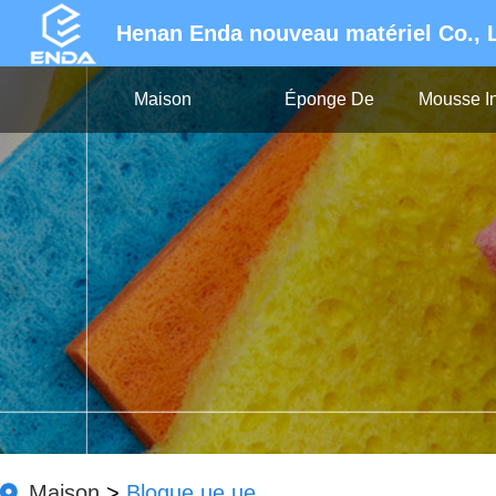
Henan Enda nouveau matériel Co., 
Maison
Éponge De
Mousse In
Nettoyage
Maison
>
Blogue ue ue