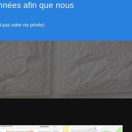
onnées afin que nous
 pas votre vie privée)