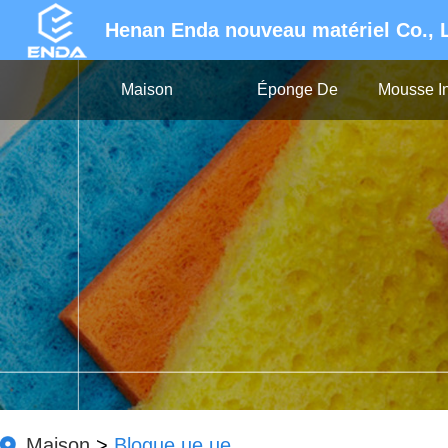
Henan Enda nouveau matériel Co., 
Maison
Éponge De
Mousse In
Nettoyage
Maison
>
Blogue ue ue