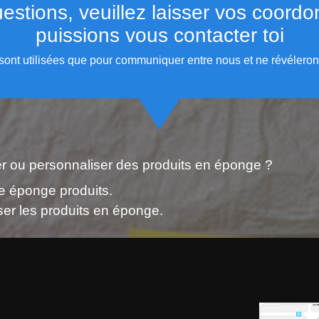
estions, veuillez laisser vos coord
puissions vous contacter toi
sont utilisées que pour communiquer entre nous et ne révéleront
r ou personnaliser des produits en éponge ?
e éponge produits.
ser les produits en éponge.