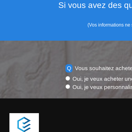
Si vous avez des qu
(Vos informations ne 
Q
Vous souhaitez achete
Oui, je veux acheter un
Oui, je veux personnali