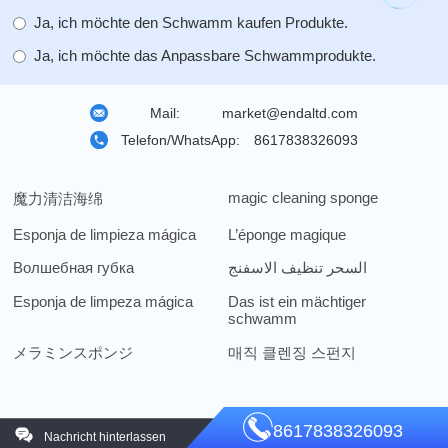
Ja, ich möchte den Schwamm kaufen Produkte.
Ja, ich möchte das Anpassbare Schwammprodukte.
Mail:
market@endaltd.com
Telefon/WhatsApp:
8617838326093
magic cleaning sponge
魔力清洁海绵
Esponja de limpieza mágica
L’éponge magique
Волшебная губка
السحر تنظيف الاسفنج
Esponja de limpeza mágica
Das ist ein mächtiger
schwamm
メラミンスポンジ
매직 클렌징 스펀지
8617838326093
Nachricht hinterlassen