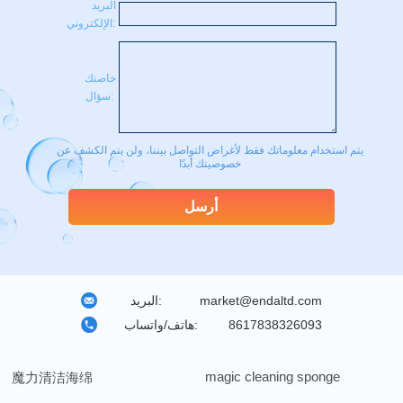
البريد
الإلكتروني:
خاصتك
سؤال:
يتم استخدام معلوماتك فقط لأغراض التواصل بيننا، ولن يتم الكشف عن
خصوصيتك أبدًا
market@endaltd.com
البريد:
8617838326093
هاتف/واتساب:
magic cleaning sponge
魔力清洁海绵