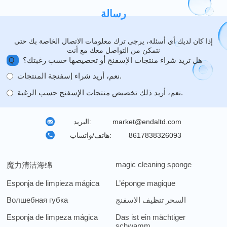
رسالة
إذا كان لديك أي أسئلة، يرجى ترك معلومات الاتصال الخاصة بك حتى
نتمكن من التواصل معك مع أنت
هل تريد شراء منتجات الإسفنج أو تخصيصها حسب رغبتك؟
Q
نعم، أريد شراء إسفنجة المنتجات.
نعم، أريد ذلك تخصيص منتجات الإسفنج حسب الرغبة.
market@endaltd.com
البريد:
8617838326093
هاتف/واتساب:
magic cleaning sponge
魔力清洁海绵
Esponja de limpieza mágica
L’éponge magique
السحر تنظيف الاسفنج
Волшебная губка
Esponja de limpeza mágica
Das ist ein mächtiger
schwamm