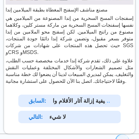
مصنع مناشف الإسفنج المغطاة بطبقة الميلامين إندا
إسفنجات المسح السحرية من إندا المصنوعة من الميلامين هي
نفسها إسفنجات المسح السحرية من ماركة مستر كلين، وكلاهما
مصنوع من راتنج الميلامين. لكن إسفنج محو الملامين من إندا
متوفر بسعر مقبول، وتضمن شركة إندا دائمًا جودة المنتجات،
حيث تحصل هذه المنتجات على شهادات من شركات SGS
وCRS وMSDS.
علاوة على ذلك، تقدم شركة إندا خدمات مخصصة حسب الطلب،
مثل تصميم الشعارات والأشكال المختلفة وعمليات النقش
والتغليف. يمكن لمديري المبيعات لدينا أن يضعوا لك خطة مناسبة
وفقًا لاحتياجاتك. اتصل بنا الآن للحصول على استشارة مجانية.
كيفية إزالة آثار الأقلام وا
السابق:
لألوان المائية عن الجدران؟
لا شيء
التالي: