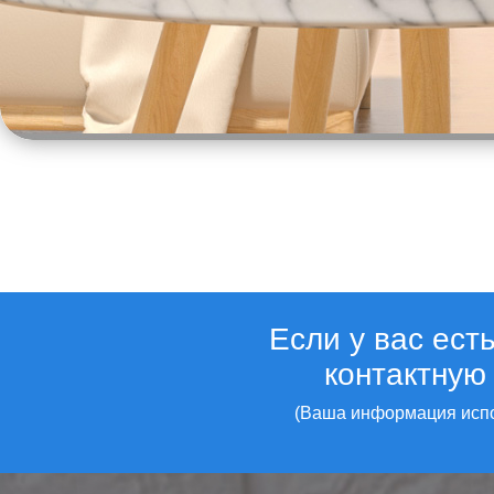
Если у вас ест
контактную
(Ваша информация испо