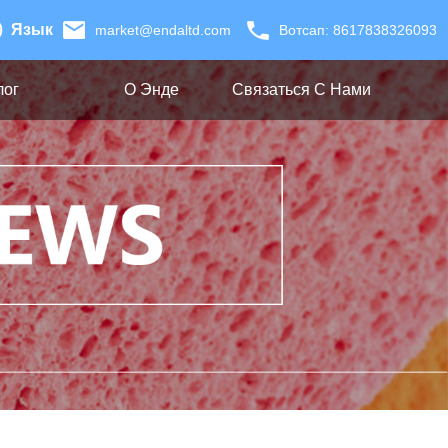
Язык
market@endaltd.com
Вотсап: 8617838326093
лог
О Энде
Связаться С Нами