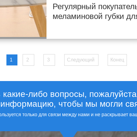
Регулярный покупател
меламиновой губки для
1
2
3
Следующий
Конец
ь какие-либо вопросы, пожалуйста
 информацию, чтобы мы могли свя
льзуется только для связи между нами и не раскрывает ва