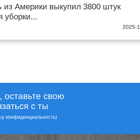
ь из Америки выкупил 3800 штук
 уборки...
2025-1
, оставьте свою
заться с ты
шу конфиденциальность)