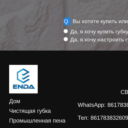
Q
Вы хотите купить или
Да, я хочу купить губк
Да, я хочу настроить 
СВ
Дом
WhatsApp:
861783
Чистящая губка
Тел:
86178383260
Промышленная пена