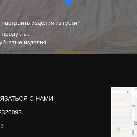
 настроить изделия из губки?
у продукты.
губчатые изделия.
ЯЗАТЬСЯ С НАМИ
8326093
93