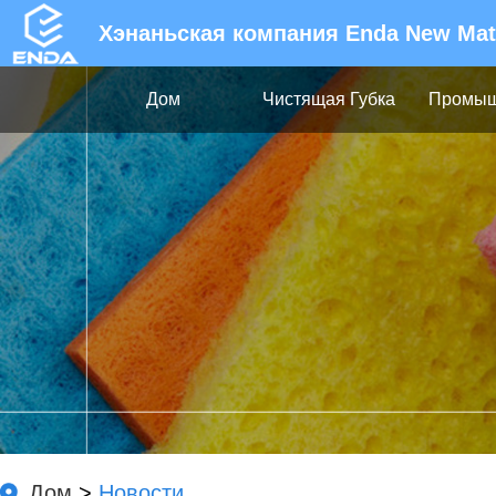
Хэнаньская компания Enda New Materi
Дом
Чистящая Губка
Промыш
Пе
Дом
>
Новости