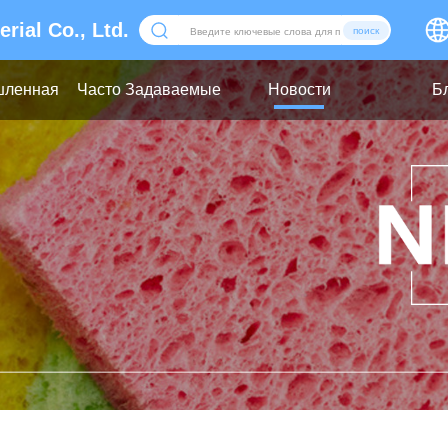
al Co., Ltd.
поиск
ленная
Часто Задаваемые
Новости
Б
на
Вопросы