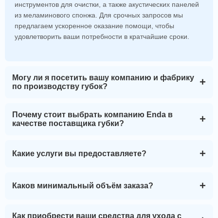
инструментов для очистки, а также акустических панелей
из меламинового спонжа. Для срочных запросов мы
предлагаем ускоренное оказание помощи, чтобы
удовлетворить ваши потребности в кратчайшие сроки.
Могу ли я посетить вашу компанию и фабрику
по производству губок?
Конечно! Мы рады и поощряем посещения нашего
Почему стоит выбрать компанию Enda в
качестве поставщика губки?
завода по производству губки. Для обеспечения
бесперебойного и продуктивного взаимодействия
пожалуйста, свяжитесь с нами заранее. Это позволяет
Как ведущий производитель изделий из губки, компания
Какие услуги вы предоставляете?
нам организовать индивидуальную экскурсию, во время
Henan Enda выделяется своими высокими стандартами
которой вы сможете ознакомиться с нашими передовыми
качества:
производственными процессами, системами контроля
Мы гордимся тем, что предлагаем полный спектр услуг по
Каков минимальный объём заказа?
качества, а также изучить широкий ассортимент средств
Высочайшее качество:
Мы гордимся тем, что наша
производству губок, адаптированных под индивидуальные
для очистки и различные способы применения
продукция сертифицирована по стандартам SGS, CRS и
потребности наших клиентов:
инженерных губок.
MSDS, что гарантирует её соответствие самым высоким
Наша политика минимальных заказов довольно гибка и
Как приобрести ваши средства для ухода с