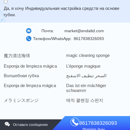
Надежное производство губок:
Как авторитетный
информацию о его трекинге.
производитель губок, мы располагаем необходимыми
Да, я хочу Индивидуальная настройка средств на основе
знаниями и технологиями для выполнения крупных
губки.
заказов и сложных индивидуальных требований клиентов.
Почта:
market@endaltd.com
Телефон/WhatsApp:
8617838326093
magic cleaning sponge
魔力清洁海绵
Esponja de limpieza mágica
L’éponge magique
Волшебная губка
السحر تنظيف الاسفنج
Esponja de limpeza mágica
Das ist ein mächtiger
schwamm
メラミンスポンジ
매직 클렌징 스펀지
8617838326093
Оставьте сообщение
WhatsApp Энды