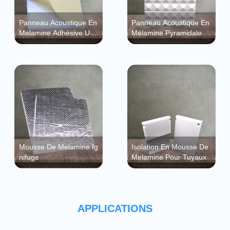
Panneau Acoustique En
Panneau Acoustique En
Melamine Adhésive Unil
Mélamine Pyramidale
Atéral
Mousse De Melamine Ig
Isolation En Mousse De
Nifuge
Melamine Pour Tuyaux
APPLICATIONS