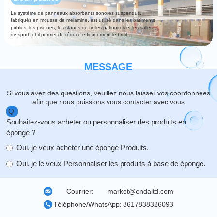
Le système de panneaux absorbants sonores suspendus,
fabriqués en mousse de melamine, est utilisé dans les bâtiments
publics, les piscines, les stands de tir, les patinoires et les salles
de sport, et il permet de réduire efficacement le bruit.
MESSAGE
Si vous avez des questions, veuillez nous laisser vos coordonnées
afin que nous puissions vous contacter avec vous
Q
Souhaitez-vous acheter ou personnaliser des produits en
éponge ?
Oui, je veux acheter une éponge Produits.
Oui, je le veux Personnaliser les produits à base de éponge.
Courrier:
market@endaltd.com
Téléphone/WhatsApp:
8617838326093