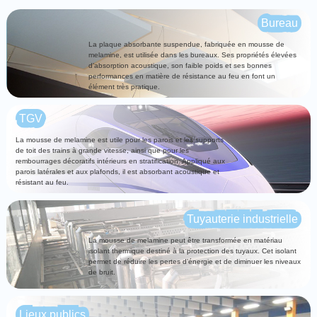
Bureau
La plaque absorbante suspendue, fabriquée en mousse de
melamine, est utilisée dans les bureaux. Ses propriétés élevées
d’absorption acoustique, son faible poids et ses bonnes
performances en matière de résistance au feu en font un
élément très pratique.
TGV
La mousse de melamine est utile pour les parois et les supports
de toit des trains à grande vitesse, ainsi que pour les
rembourrages décoratifs intérieurs en stratification. Appliqué aux
parois latérales et aux plafonds, il est absorbant acoustique et
résistant au feu.
Tuyauterie industrielle
La mousse de melamine peut être transformée en matériau
isolant thermique destiné à la protection des tuyaux. Cet isolant
permet de réduire les pertes d’énergie et de diminuer les niveaux
de bruit.
Lieux publics