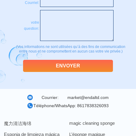
Courriel:
votre
question:
(Vos informations ne sont utilisées qu’à des fins de communication
entre nous et ne compromettent en aucun cas votre vie privée.)
Courrier:
market@endaltd.com
Téléphone/WhatsApp:
8617838326093
magic cleaning sponge
魔力清洁海绵
Esponja de limpieza mágica
L’éponge magique