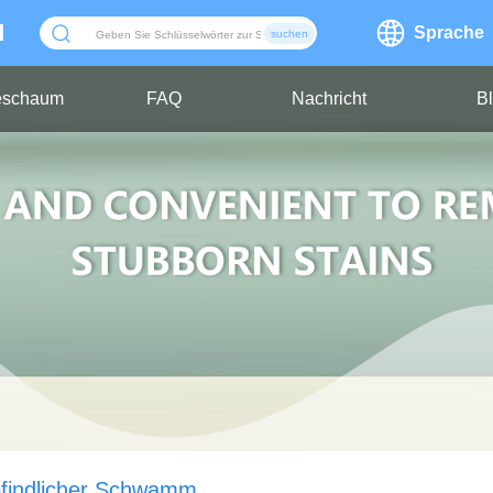
d
Sprache
suchen
ieschaum
FAQ
Nachricht
B
findlicher Schwamm