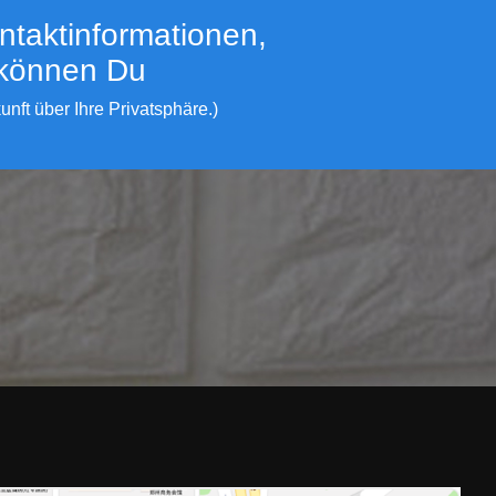
ntaktinformationen,
 können Du
ft über Ihre Privatsphäre.)