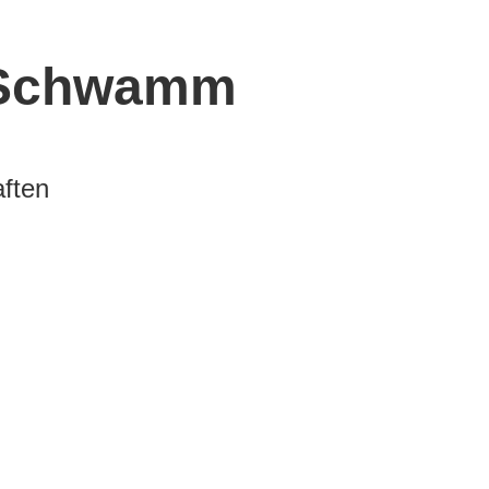
r Schwamm
ften