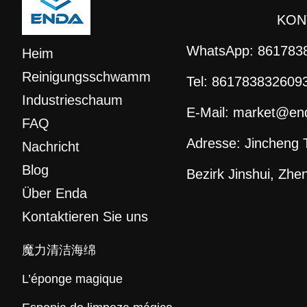
KON
WhatsApp:
861783
Heim
Reinigungsschwamm
Tel:
861783832609
Industrieschaum
E-Mail:
market@end
FAQ
Adresse: Jincheng
Nachricht
Blog
Bezirk Jinshui, Zhe
Über Enda
Kontaktieren Sie uns
魔力清洁海绵
L’éponge magique