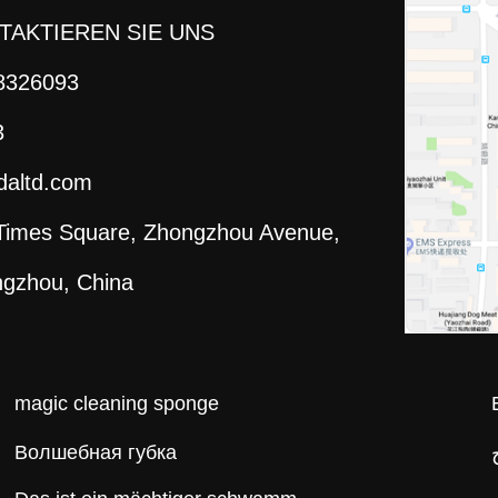
TAKTIEREN SIE UNS
8326093
3
altd.com
 Times Square, Zhongzhou Avenue,
ngzhou, China
magic cleaning sponge
Волшебная губка