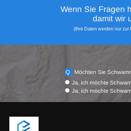
Wenn Sie Fragen ha
damit wir
(Ihre Daten werden nur zur
Q
Möchten Sie Schwamm
Ja, ich möchte Schwam
Ja, ich möchte Schwam