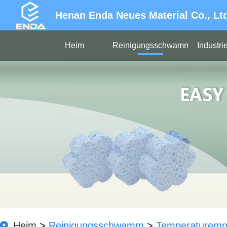
Henan Enda Neues Material Co., Lt
Heim
Reinigungsschwamm
Industr
Heim
>
Reinigungsschwamm
>
Temperaturemp