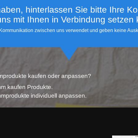
ben, hinterlassen Sie bitte Ihre Ko
 uns mit Ihnen in Verbindung setzen
 Kommunikation zwischen uns verwendet und geben keine Auskun
produkte kaufen oder anpassen?
m kaufen Produkte.
mprodukte individuell anpassen.