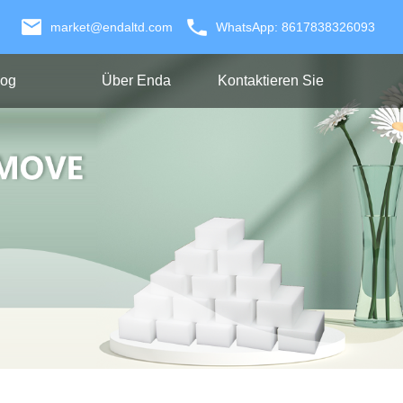
market@endaltd.com
WhatsApp: 8617838326093
log
Über Enda
Kontaktieren Sie
Uns