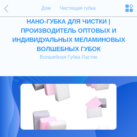
Дом
Чистящая губка
НАНО-ГУБКА ДЛЯ ЧИСТКИ |
ПРОИЗВОДИТЕЛЬ ОПТОВЫХ И
ИНДИВИДУАЛЬНЫХ МЕЛАМИНОВЫХ
ВОЛШЕБНЫХ ГУБОК
Волшебная Губка-Ластик