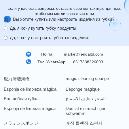
Если у вас есть вопросы, оставьте свои контактные данные,
чтобы мы могли связаться с ты
Q
Вы хотите купить или настроить изделия из губки?
Да, я хочу купить губку продукты.
Да, я хочу настроить губчатые изделия.
Почта:
market@endaltd.com
Тел./WhatsApp:
8617838326093
magic cleaning sponge
魔力清洁海绵
Esponja de limpieza mágica
L’éponge magique
Волшебная губка
السحر تنظيف الاسفنج
Esponja de limpeza mágica
Das ist ein mächtiger
schwamm
メラミンスポンジ
매직 클렌징 스펀지