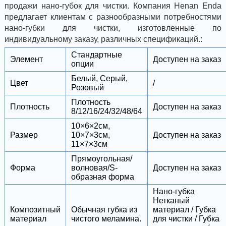
продажи нано-губок для чистки. Компания Henan Enda
предлагает клиентам с разнообразными потребностями
нано-губки для чистки, изготовленные по
индивидуальному заказу, различных спецификаций.:
Стандартные
Элемент
Доступен на заказ
опции
Белый, Серый,
Цвет
/
Розовый
Плотность
Плотность
Доступен на заказ
8/12/16/24/32/48/64
10×6×2см,
Размер
10×7×3см,
Доступен на заказ
11×7×3см
Прямоугольная/
Форма
волновая/S-
Доступен на заказ
образная форма
Нано-губка
Нетканый
Композитный
Обычная губка из
материал / Губка
материал
чистого меламина.
для чистки / Губка