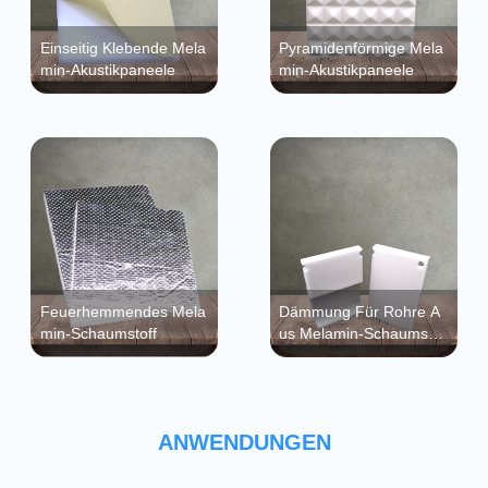
Einseitig Klebende Mela
Pyramidenförmige Mela
Min-Akustikpaneele
Min-Akustikpaneele
Feuerhemmendes Mela
Dämmung Für Rohre A
Min-Schaumstoff
Us Melamin-Schaumstof
F
ANWENDUNGEN