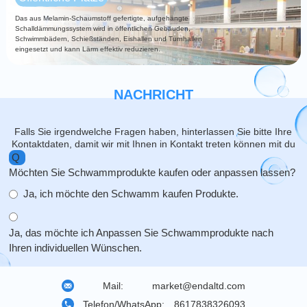
Das aus Melamin-Schaumstoff gefertigte, aufgehängte
Schalldämmungssystem wird in öffentlichen Gebäuden,
Schwimmbädern, Schießständen, Eishallen und Turnhallen
eingesetzt und kann Lärm effektiv reduzieren.
NACHRICHT
Falls Sie irgendwelche Fragen haben, hinterlassen Sie bitte Ihre
Kontaktdaten, damit wir mit Ihnen in Kontakt treten können mit du
Q
Möchten Sie Schwammprodukte kaufen oder anpassen lassen?
Ja, ich möchte den Schwamm kaufen Produkte.
Ja, das möchte ich Anpassen Sie Schwammprodukte nach
Ihren individuellen Wünschen.
Mail:
market@endaltd.com
Telefon/WhatsApp:
8617838326093