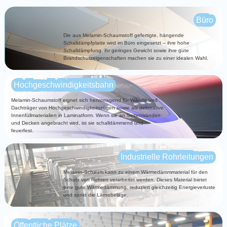
Büro
Die aus Melamin-Schaumstoff gefertigte, hängende
Schalldämpfplatte wird im Büro eingesetzt – ihre hohe
Schalldämpfung, ihr geringes Gewicht sowie ihre gute
Brandschutzeigenschaften machen sie zu einer idealen Wahl.
Hochgeschwindigkeitsbahn
Melamin-Schaumstoff eignet sich hervorragend für Wände und
Dachträger von Hochgeschwindigkeitszügen sowie als dekorative
Innenfüllmaterialien in Laminatform. Wenn sie an Seitenwänden
und Decken angebracht wird, ist sie schalldämmend und
feuerfest.
Industrielle Rohrleitungen
Melamin-Schaum kann zu einem Wärmedämmmaterial für den
Schutz von Rohren verarbeitet werden. Dieses Material bietet
eine gute Wärmedämmung, reduziert gleichzeitig Energieverluste
und senkt die Lärnebeläge.
Öffentliche Plätze